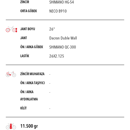
SHIMANO HG-54
ZİNCİR
NECO B910
ORTA GÖBEK
26"
JANT BOYU
Dacron Duble Wall
JANT
SHIMANO QC-300
ÖN / ARKA GÖBEK
26X2.125
LASTİK
-
ZİNCİR MUHAFAZA
-
ÖN / ARKA TAŞIYICI
-
ÖN / ARKA
AYDINLATMA
-
KİLİT
11.500 gr