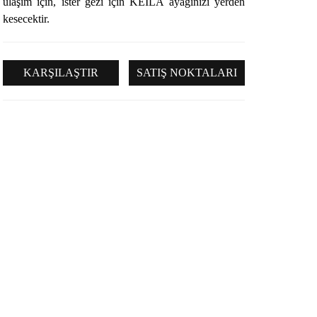
ulaşım için, ister gezi için KEILA ayağınızı yerden
kesecektir.
KARŞILAŞTIR
SATIŞ NOKTALARI