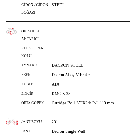
GİDON / GİDON
STEEL
BOĞAZI
ÖN / ARKA
-
AKTARICI
VİTES / FREN
-
KOLU
AYNAKOL
DACRON STEEL
FREN
Dacron Alloy V brake
RUBLE
ATA
ZİNCİR
KMC Z 33
ORTA GÖBEK
Catridge Bc 1.37”X24t R/L 119 mm
JANT BOYU
20"
JANT
Dacron Single Wall