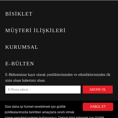
BİSİKLET
MÜŞTERİ İLİŞKİLERİ
KURUMSAL
E-BÜLTEN
E-Bültenimize kayıt olarak yeniliklerimizden ve etkinliklerimizden ilk
sizin olsun haberiniz olsun.
ABONE OL
Size daha iyi hizmet verebilmek için gizlilik
KABUL ET
politikalarımızda belirtilen amaçlarla sınırlı olmak
üzere çerezler(cookies) kullanıyoruz. Detaylı bilgi edinmek için Gizlilik