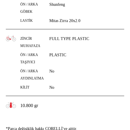
ÖN / ARKA
Shunfeng
GÖBEK
LASTİK
Mitas Zirra 20x2.0
ZİNCİR
FULL TYPE PLASTIC
MUHAFAZA
ÖN / ARKA
PLASTIC
TAŞIYICI
ÖN / ARKA
No
AYDINLATMA
KİLİT
No
10.800 gr
*Parça değişiklik hakkı CORELLİ'ye aittir.